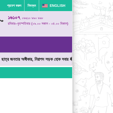
প্রবেশ করুন
নিবন্ধন
ENGLISH
১৬১০৭
, ০৯৬১০ ৯৯০ ৯৯৮
রবিবার–বৃহস্পতিবার (০৯.০০ সকাল - ০৪.০০ বিকাল)
্র জনতার অঙ্গীকার, নিরাপদ সড়ক হোক সবার
মোটরযান চালানোর সময় গতিসীম