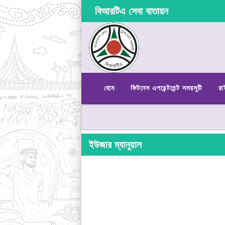
বিআরটিএ সেবা বাতায়ন
হোম
ফিটনেস এপয়েন্টমেন্ট সময়সূচী
রা
ইউজার ম্যানুয়াল