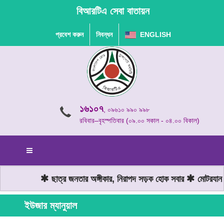
বিআরটিএ সেবা বাতায়ন
প্রবেশ করুন
নিবন্ধন
ENGLISH
১৬১০৭
, ০৯৬১০ ৯৯০ ৯৯৮
রবিবার–বৃহস্পতিবার (০৯.০০ সকাল - ০৪.০০ বিকাল)
ছাত্র জনতার অঙ্গীকার, নিরাপদ সড়ক হোক সবার
মোটরযান চ
ইউজার ম্যানুয়াল