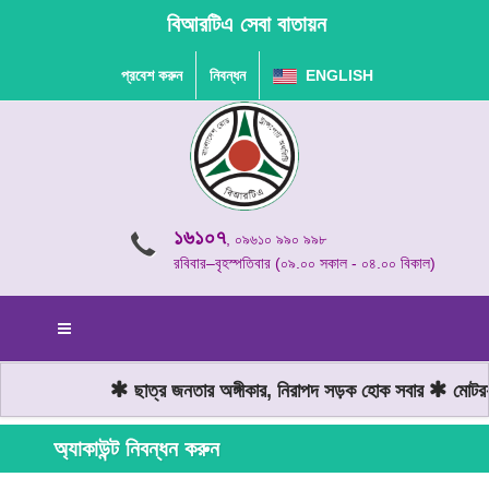
বিআরটিএ সেবা বাতায়ন
প্রবেশ করুন
নিবন্ধন
ENGLISH
১৬১০৭
, ০৯৬১০ ৯৯০ ৯৯৮
রবিবার–বৃহস্পতিবার (০৯.০০ সকাল - ০৪.০০ বিকাল)
ছাত্র জনতার অঙ্গীকার, নিরাপদ সড়ক হোক সবার
মোটরযান
অ্যাকাউন্ট নিবন্ধন করুন