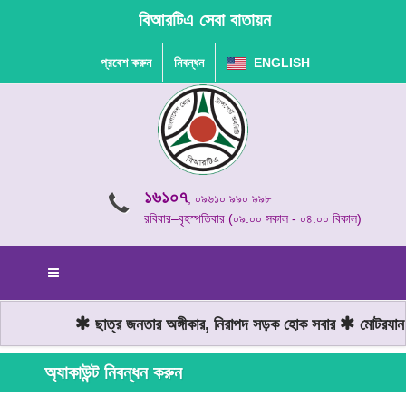
বিআরটিএ সেবা বাতায়ন
প্রবেশ করুন
নিবন্ধন
ENGLISH
১৬১০৭
, ০৯৬১০ ৯৯০ ৯৯৮
রবিবার–বৃহস্পতিবার (০৯.০০ সকাল - ০৪.০০ বিকাল)
ছাত্র জনতার অঙ্গীকার, নিরাপদ সড়ক হোক সবার
মোটরযান চ
অ্যাকাউন্ট নিবন্ধন করুন