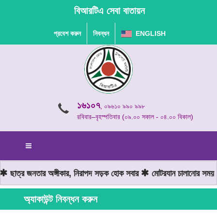
বিআরটিএ সেবা বাতায়ন
প্রবেশ করুন
নিবন্ধন
ENGLISH
১৬১০৭
, ০৯৬১০ ৯৯০ ৯৯৮
রবিবার–বৃহস্পতিবার (০৯.০০ সকাল - ০৪.০০ বিকাল)
ছাত্র জনতার অঙ্গীকার, নিরাপদ সড়ক হোক সবার
মোটরযান চালানোর সময় গত
অ্যাকাউন্ট নিবন্ধন করুন