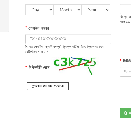
বিঃ দ্রঃ
যোগ করু
*
মোবাইল নম্বর :
বিঃ দ্রঃ মোবাইল নম্বরটি অবশ্যই প্রদত্ত জাতীয় পরিচয়পত্র নম্বর দিয়ে
রেজিস্টারড হতে হবে
*
সিকিউ
*
সিকিউরিটি কোড
REFRESH CODE
অ