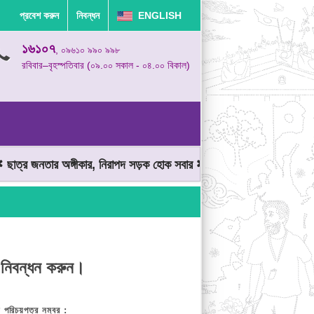
প্রবেশ করুন
নিবন্ধন
ENGLISH
১৬১০৭
, ০৯৬১০ ৯৯০ ৯৯৮
রবিবার–বৃহস্পতিবার (০৯.০০ সকাল - ০৪.০০ বিকাল)
ত্র জনতার অঙ্গীকার, নিরাপদ সড়ক হোক সবার
মোটরযান চালানোর সময় গতিসী
 নিবন্ধন করুন।
় পরিচয়পত্র নম্বর :