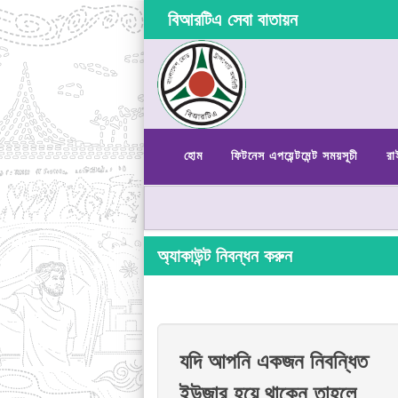
বিআরটিএ সেবা বাতায়ন
হোম
ফিটনেস এপয়েন্টমেন্ট সময়সূচী
রা
অ্যাকাউন্ট নিবন্ধন করুন
যদি আপনি একজন নিবন্ধিত
ইউজার হয়ে থাকেন তাহলে