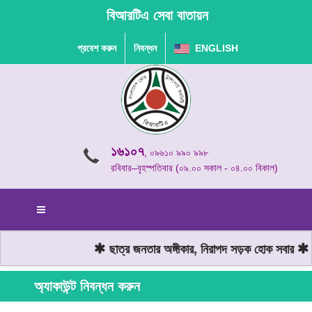
বিআরটিএ সেবা বাতায়ন
প্রবেশ করুন
নিবন্ধন
ENGLISH
১৬১০৭
, ০৯৬১০ ৯৯০ ৯৯৮
রবিবার–বৃহস্পতিবার (০৯.০০ সকাল - ০৪.০০ বিকাল)
ছাত্র জনতার অঙ্গীকার, নিরাপদ সড়ক হোক সবার
মো
অ্যাকাউন্ট নিবন্ধন করুন