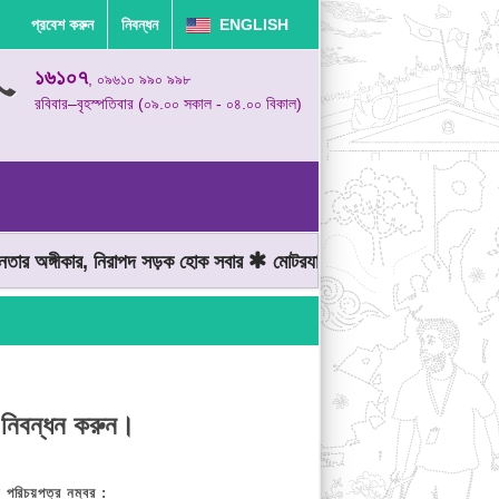
প্রবেশ করুন
নিবন্ধন
ENGLISH
১৬১০৭
, ০৯৬১০ ৯৯০ ৯৯৮
রবিবার–বৃহস্পতিবার (০৯.০০ সকাল - ০৪.০০ বিকাল)
 অঙ্গীকার, নিরাপদ সড়ক হোক সবার
মোটরযান চালানোর সময় গতিসীমা মেনে চ
 নিবন্ধন করুন।
় পরিচয়পত্র নম্বর :