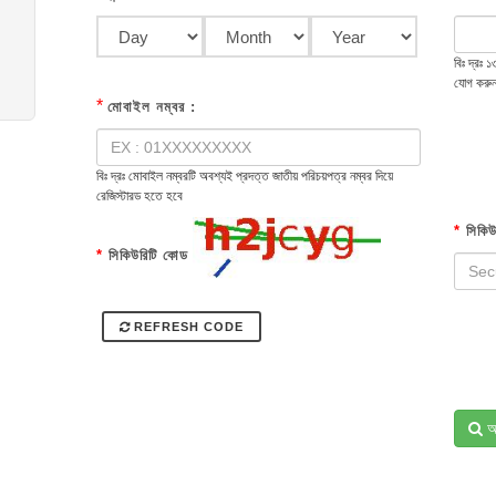
বিঃ দ্রঃ
যোগ করু
*
মোবাইল নম্বর :
বিঃ দ্রঃ মোবাইল নম্বরটি অবশ্যই প্রদত্ত জাতীয় পরিচয়পত্র নম্বর দিয়ে
রেজিস্টারড হতে হবে
*
সিকিউ
*
সিকিউরিটি কোড
REFRESH CODE
অ