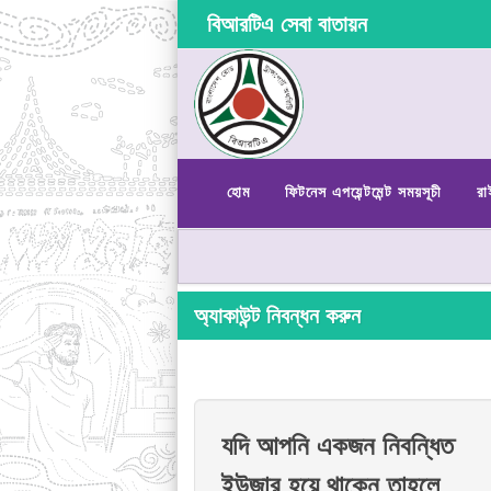
বিআরটিএ সেবা বাতায়ন
হোম
ফিটনেস এপয়েন্টমেন্ট সময়সূচী
রা
অ্যাকাউন্ট নিবন্ধন করুন
যদি আপনি একজন নিবন্ধিত
ইউজার হয়ে থাকেন তাহলে