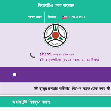
বিআরটিএ সেবা বাতায়ন
প্রবেশ করুন
নিবন্ধন
ENGLISH
১৬১০৭
, ০৯৬১০ ৯৯০ ৯৯৮
রবিবার–বৃহস্পতিবার (০৯.০০ সকাল - ০৪.০০ বিকাল)
ছাত্র জনতার অঙ্গীকার, নিরাপদ সড়ক হোক সবার
ম
অ্যাকাউন্ট নিবন্ধন করুন