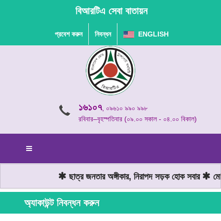
বিআরটিএ সেবা বাতায়ন
প্রবেশ করুন
নিবন্ধন
ENGLISH
১৬১০৭
, ০৯৬১০ ৯৯০ ৯৯৮
রবিবার–বৃহস্পতিবার (০৯.০০ সকাল - ০৪.০০ বিকাল)
ছাত্র জনতার অঙ্গীকার, নিরাপদ সড়ক হোক সবার
মোটর
অ্যাকাউন্ট নিবন্ধন করুন