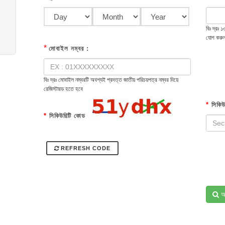
বিঃ দ্রঃ
যোগ করু
*
মোবাইল নম্বর :
বিঃ দ্রঃ মোবাইল নম্বরটি অবশ্যই প্রদত্ত জাতীয় পরিচয়পত্র নম্বর দিয়ে
রেজিস্টারড হতে হবে
*
সিকিউ
*
সিকিউরিটি কোড
REFRESH CODE
অ