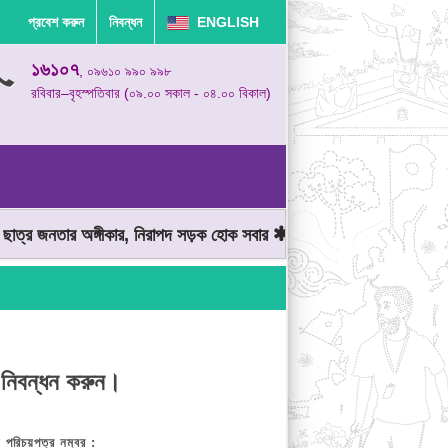
প্রবেশ করুন
নিবন্ধন
ENGLISH
১৬১০৭
, ০৯৬১০ ৯৯০ ৯৯৮
রবিবার–বৃহস্পতিবার (০৯.০০ সকাল - ০৪.০০ বিকাল)
্র জনতার অঙ্গীকার, নিরাপদ সড়ক হোক সবার
মোটরযান চালানোর সময় গতিসীম
 নিবন্ধন করুন।
় পরিচয়পত্র নম্বর :