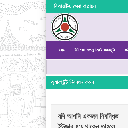
বিআরটিএ সেবা বাতায়ন
হোম
ফিটনেস এপয়েন্টমেন্ট সময়সূচী
রা
অ্যাকাউন্ট নিবন্ধন করুন
যদি আপনি একজন নিবন্ধিত
ইউজার হয়ে থাকেন তাহলে