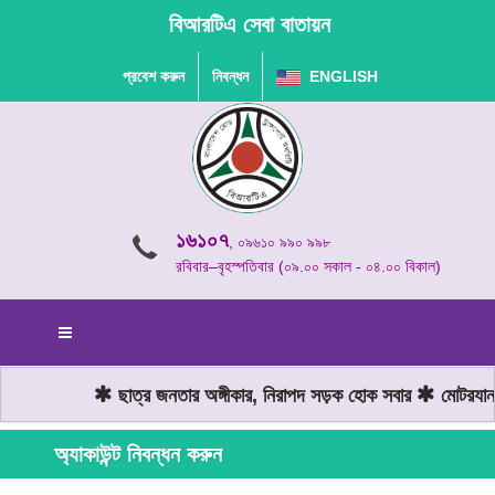
বিআরটিএ সেবা বাতায়ন
প্রবেশ করুন
নিবন্ধন
ENGLISH
১৬১০৭
, ০৯৬১০ ৯৯০ ৯৯৮
রবিবার–বৃহস্পতিবার (০৯.০০ সকাল - ০৪.০০ বিকাল)
ছাত্র জনতার অঙ্গীকার, নিরাপদ সড়ক হোক সবার
মোটরযান চ
অ্যাকাউন্ট নিবন্ধন করুন