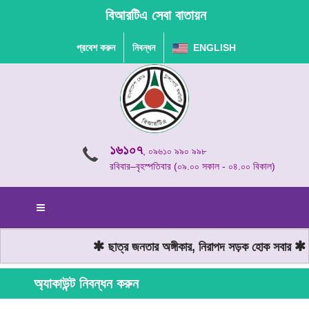
বিআরটিএ সেবা বাতায়ন
প্রবেশ করুন
নিবন্ধন
ENGLISH
১৬১০৭
, ০৯৬১০ ৯৯০ ৯৯৮
রবিবার–বৃহস্পতিবার (০৯.০০ সকাল - ০৪.০০ বিকাল)
ছাত্র জনতার অঙ্গীকার, নিরাপদ সড়ক হোক সবার
ম
অ্যাকাউন্ট নিবন্ধন করুন