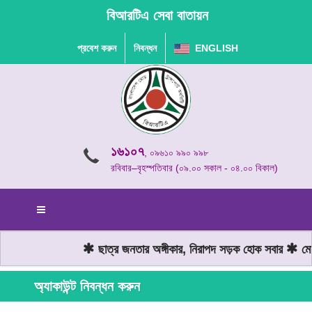
বিআরটিএ সেবা বাতায়ন
প্রবেশ করুন
নিবন্ধন
ENGLISH
১৬১০৭
, ০৯৬১০ ৯৯০ ৯৯৮
রবিবার–বৃহস্পতিবার (০৯.০০ সকাল - ০৪.০০ বিকাল)
ছাত্র জনতার অঙ্গীকার, নিরাপদ সড়ক হোক সবার
মোটর
অ্যাকাউন্ট নিবন্ধন করুন