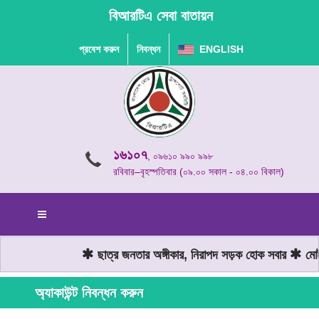
বিআরটিএ সেবা বাতায়ন
প্রবেশ করুন
নিবন্ধন
ENGLISH
১৬১০৭
, ০৯৬১০ ৯৯০ ৯৯৮
রবিবার–বৃহস্পতিবার (০৯.০০ সকাল - ০৪.০০ বিকাল)
ছাত্র জনতার অঙ্গীকার, নিরাপদ সড়ক হোক সবার
মোটর
অ্যাকাউন্ট নিবন্ধন করুন