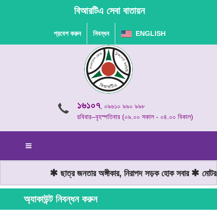
বিআরটিএ সেবা বাতায়ন
প্রবেশ করুন
নিবন্ধন
ENGLISH
১৬১০৭
, ০৯৬১০ ৯৯০ ৯৯৮
রবিবার–বৃহস্পতিবার (০৯.০০ সকাল - ০৪.০০ বিকাল)
ছাত্র জনতার অঙ্গীকার, নিরাপদ সড়ক হোক সবার
মোটরযা
অ্যাকাউন্ট নিবন্ধন করুন