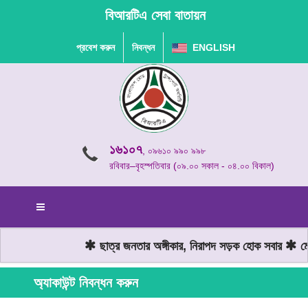
বিআরটিএ সেবা বাতায়ন
প্রবেশ করুন
নিবন্ধন
ENGLISH
১৬১০৭
, ০৯৬১০ ৯৯০ ৯৯৮
রবিবার–বৃহস্পতিবার (০৯.০০ সকাল - ০৪.০০ বিকাল)
ছাত্র জনতার অঙ্গীকার, নিরাপদ সড়ক হোক সবার
মোট
অ্যাকাউন্ট নিবন্ধন করুন