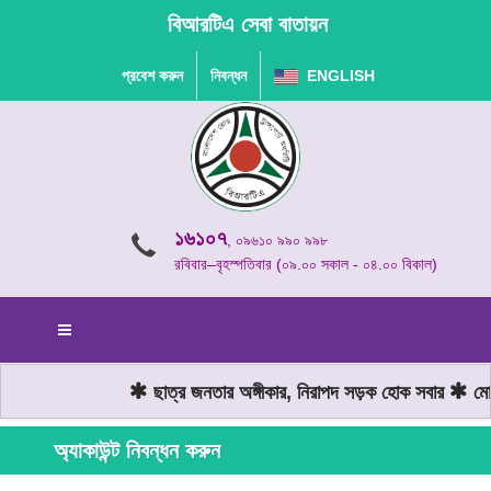
বিআরটিএ সেবা বাতায়ন
প্রবেশ করুন
নিবন্ধন
ENGLISH
১৬১০৭
, ০৯৬১০ ৯৯০ ৯৯৮
রবিবার–বৃহস্পতিবার (০৯.০০ সকাল - ০৪.০০ বিকাল)
ছাত্র জনতার অঙ্গীকার, নিরাপদ সড়ক হোক সবার
মোটর
অ্যাকাউন্ট নিবন্ধন করুন