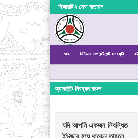
বিআরটিএ সেবা বাতায়ন
হোম
ফিটনেস এপয়েন্টমেন্ট সময়সূচী
রা
অ্যাকাউন্ট নিবন্ধন করুন
যদি আপনি একজন নিবন্ধিত
ইউজার হয়ে থাকেন তাহলে