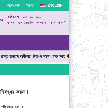
প্রবেশ করুন
নিবন্ধন
ENGLISH
১৬১০৭
, ০৯৬১০ ৯৯০ ৯৯৮
রবিবার–বৃহস্পতিবার (০৯.০০ সকাল - ০৪.০০ বিকাল)
্র জনতার অঙ্গীকার, নিরাপদ সড়ক হোক সবার
মোটরযান চালানোর সময় গতিসীম
 নিবন্ধন করুন।
় পরিচয়পত্র নম্বর :