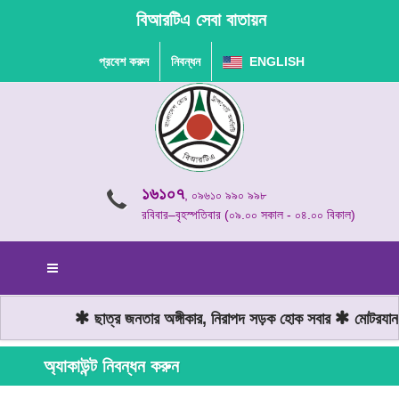
বিআরটিএ সেবা বাতায়ন
প্রবেশ করুন
নিবন্ধন
ENGLISH
১৬১০৭
, ০৯৬১০ ৯৯০ ৯৯৮
রবিবার–বৃহস্পতিবার (০৯.০০ সকাল - ০৪.০০ বিকাল)
ছাত্র জনতার অঙ্গীকার, নিরাপদ সড়ক হোক সবার
মোটরযান চ
অ্যাকাউন্ট নিবন্ধন করুন