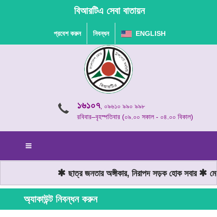
বিআরটিএ সেবা বাতায়ন
প্রবেশ করুন
নিবন্ধন
ENGLISH
১৬১০৭
, ০৯৬১০ ৯৯০ ৯৯৮
রবিবার–বৃহস্পতিবার (০৯.০০ সকাল - ০৪.০০ বিকাল)
ছাত্র জনতার অঙ্গীকার, নিরাপদ সড়ক হোক সবার
মোটর
অ্যাকাউন্ট নিবন্ধন করুন