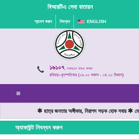
বিআরটিএ সেবা বাতায়ন
প্রবেশ করুন
নিবন্ধন
ENGLISH
১৬১০৭
, ০৯৬১০ ৯৯০ ৯৯৮
রবিবার–বৃহস্পতিবার (০৯.০০ সকাল - ০৪.০০ বিকাল)
ছাত্র জনতার অঙ্গীকার, নিরাপদ সড়ক হোক সবার
মোটর
অ্যাকাউন্ট নিবন্ধন করুন