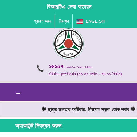
বিআরটিএ সেবা বাতায়ন
প্রবেশ করুন
নিবন্ধন
ENGLISH
১৬১০৭
, ০৯৬১০ ৯৯০ ৯৯৮
রবিবার–বৃহস্পতিবার (০৯.০০ সকাল - ০৪.০০ বিকাল)
ছাত্র জনতার অঙ্গীকার, নিরাপদ সড়ক হোক সবার
মো
অ্যাকাউন্ট নিবন্ধন করুন