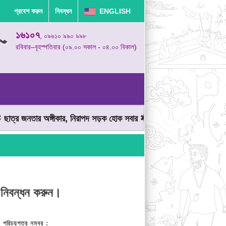
প্রবেশ করুন
নিবন্ধন
ENGLISH
১৬১০৭
, ০৯৬১০ ৯৯০ ৯৯৮
রবিবার–বৃহস্পতিবার (০৯.০০ সকাল - ০৪.০০ বিকাল)
ত্র জনতার অঙ্গীকার, নিরাপদ সড়ক হোক সবার
মোটরযান চালানোর সময় গতিসী
 নিবন্ধন করুন।
় পরিচয়পত্র নম্বর :