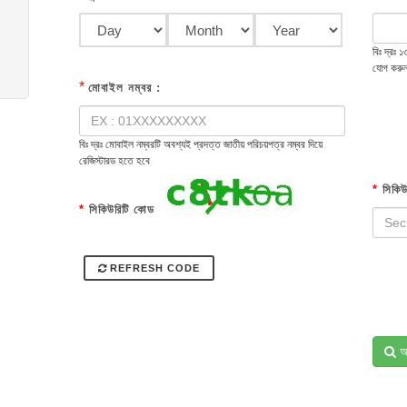
বিঃ দ্রঃ
যোগ করু
*
মোবাইল নম্বর :
বিঃ দ্রঃ মোবাইল নম্বরটি অবশ্যই প্রদত্ত জাতীয় পরিচয়পত্র নম্বর দিয়ে
রেজিস্টারড হতে হবে
*
সিকিউ
*
সিকিউরিটি কোড
REFRESH CODE
অ