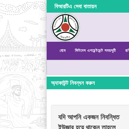
বিআরটিএ সেবা বাতায়ন
হোম
ফিটনেস এপয়েন্টমেন্ট সময়সূচী
রা
অ্যাকাউন্ট নিবন্ধন করুন
যদি আপনি একজন নিবন্ধিত
ইউজার হয়ে থাকেন তাহলে