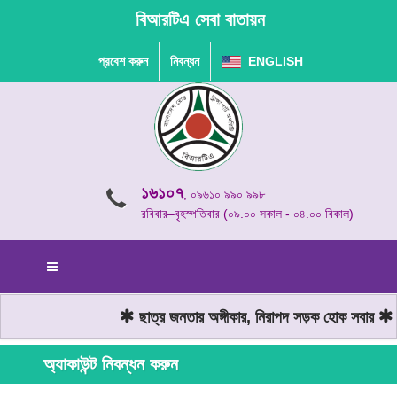
বিআরটিএ সেবা বাতায়ন
প্রবেশ করুন
নিবন্ধন
ENGLISH
১৬১০৭
, ০৯৬১০ ৯৯০ ৯৯৮
রবিবার–বৃহস্পতিবার (০৯.০০ সকাল - ০৪.০০ বিকাল)
ছাত্র জনতার অঙ্গীকার, নিরাপদ সড়ক হোক সবার
মো
অ্যাকাউন্ট নিবন্ধন করুন