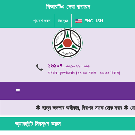
বিআরটিএ সেবা বাতায়ন
প্রবেশ করুন
নিবন্ধন
ENGLISH
১৬১০৭
, ০৯৬১০ ৯৯০ ৯৯৮
রবিবার–বৃহস্পতিবার (০৯.০০ সকাল - ০৪.০০ বিকাল)
ছাত্র জনতার অঙ্গীকার, নিরাপদ সড়ক হোক সবার
মোটর
অ্যাকাউন্ট নিবন্ধন করুন