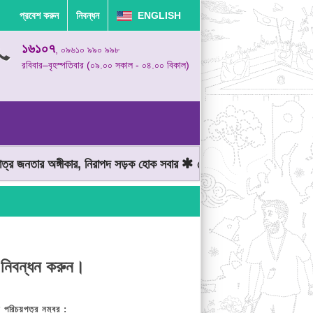
প্রবেশ করুন
নিবন্ধন
ENGLISH
১৬১০৭
, ০৯৬১০ ৯৯০ ৯৯৮
রবিবার–বৃহস্পতিবার (০৯.০০ সকাল - ০৪.০০ বিকাল)
 জনতার অঙ্গীকার, নিরাপদ সড়ক হোক সবার
মোটরযান চালানোর সময় গতিসীমা 
 নিবন্ধন করুন।
় পরিচয়পত্র নম্বর :