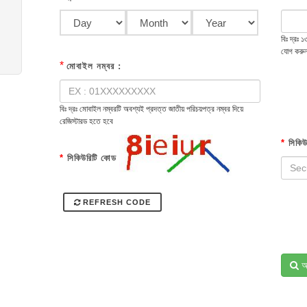
বিঃ দ্রঃ
যোগ করু
*
মোবাইল নম্বর :
বিঃ দ্রঃ মোবাইল নম্বরটি অবশ্যই প্রদত্ত জাতীয় পরিচয়পত্র নম্বর দিয়ে
রেজিস্টারড হতে হবে
*
সিকিউ
*
সিকিউরিটি কোড
REFRESH CODE
অ