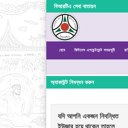
বিআরটিএ সেবা বাতায়ন
হোম
ফিটনেস এপয়েন্টমেন্ট সময়সূচী
রা
অ্যাকাউন্ট নিবন্ধন করুন
যদি আপনি একজন নিবন্ধিত
ইউজার হয়ে থাকেন তাহলে