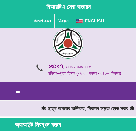
বিআরটিএ সেবা বাতায়ন
প্রবেশ করুন
নিবন্ধন
ENGLISH
১৬১০৭
, ০৯৬১০ ৯৯০ ৯৯৮
রবিবার–বৃহস্পতিবার (০৯.০০ সকাল - ০৪.০০ বিকাল)
ছাত্র জনতার অঙ্গীকার, নিরাপদ সড়ক হোক সবার
ম
অ্যাকাউন্ট নিবন্ধন করুন