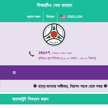
বিআরটিএ সেবা বাতায়ন
প্রবেশ করুন
নিবন্ধন
ENGLISH
১৬১০৭
, ০৯৬১০ ৯৯০ ৯৯৮
রবিবার–বৃহস্পতিবার (০৯.০০ সকাল - ০৪.০০ বিকাল)
ছাত্র জনতার অঙ্গীকার, নিরাপদ সড়ক হোক সবার
ম
অ্যাকাউন্ট নিবন্ধন করুন