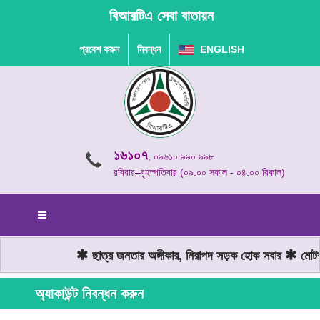
বিআরটিএ সেবা বাতায়ন
প্রবেশ করুন
নিবন্ধন
ENGLISH
১৬১০৭
, ০৯৬১০ ৯৯০ ৯৯৮
রবিবার–বৃহস্পতিবার (০৯.০০ সকাল - ০৪.০০ বিকাল)
ছাত্র জনতার অঙ্গীকার, নিরাপদ সড়ক হোক সবার
মোটরযা
অ্যাকাউন্ট নিবন্ধন করুন