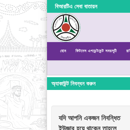
বিআরটিএ সেবা বাতায়ন
হোম
ফিটনেস এপয়েন্টমেন্ট সময়সূচী
রা
অ্যাকাউন্ট নিবন্ধন করুন
যদি আপনি একজন নিবন্ধিত
ইউজার হয়ে থাকেন তাহলে