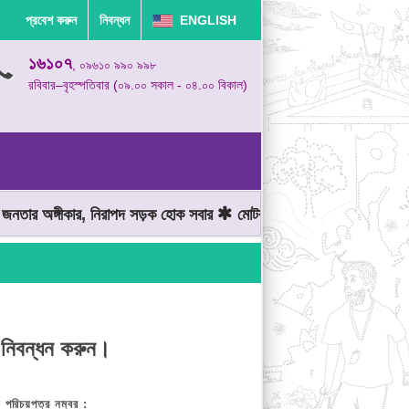
প্রবেশ করুন
নিবন্ধন
ENGLISH
১৬১০৭
, ০৯৬১০ ৯৯০ ৯৯৮
রবিবার–বৃহস্পতিবার (০৯.০০ সকাল - ০৪.০০ বিকাল)
তার অঙ্গীকার, নিরাপদ সড়ক হোক সবার
মোটরযান চালানোর সময় গতিসীমা মেন
 নিবন্ধন করুন।
় পরিচয়পত্র নম্বর :