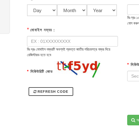
বিঃ দ্রঃ
যোগ করু
*
মোবাইল নম্বর :
বিঃ দ্রঃ মোবাইল নম্বরটি অবশ্যই প্রদত্ত জাতীয় পরিচয়পত্র নম্বর দিয়ে
রেজিস্টারড হতে হবে
*
সিকিউ
*
সিকিউরিটি কোড
REFRESH CODE
অ