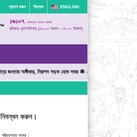
প্রবেশ করুন
নিবন্ধন
ENGLISH
১৬১০৭
, ০৯৬১০ ৯৯০ ৯৯৮
রবিবার–বৃহস্পতিবার (০৯.০০ সকাল - ০৪.০০ বিকাল)
র জনতার অঙ্গীকার, নিরাপদ সড়ক হোক সবার
মোটরযান চালানোর সময় গতিসীমা
 নিবন্ধন করুন।
় পরিচয়পত্র নম্বর :