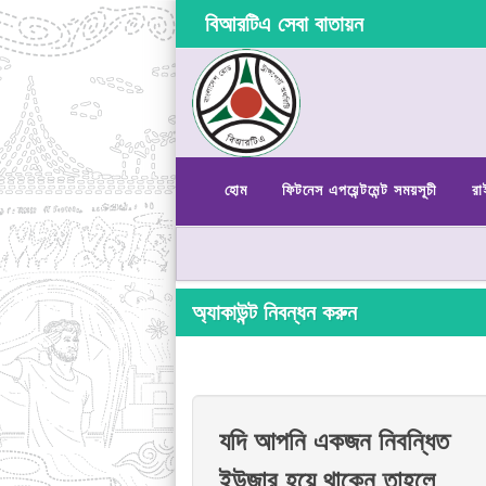
বিআরটিএ সেবা বাতায়ন
হোম
ফিটনেস এপয়েন্টমেন্ট সময়সূচী
রা
অ্যাকাউন্ট নিবন্ধন করুন
যদি আপনি একজন নিবন্ধিত
ইউজার হয়ে থাকেন তাহলে