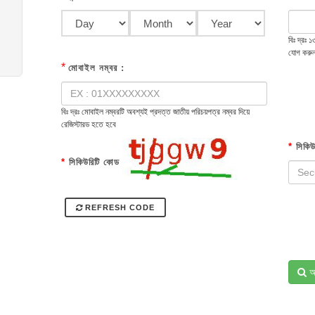
বিঃ দ্রঃ
যোগ করু
*
মোবাইল নম্বর :
বিঃ দ্রঃ মোবাইল নম্বরটি অবশ্যই প্রদত্ত জাতীয় পরিচয়পত্র নম্বর দিয়ে
রেজিস্টারড হতে হবে
*
সিকিউ
*
সিকিউরিটি কোড
REFRESH CODE
অ