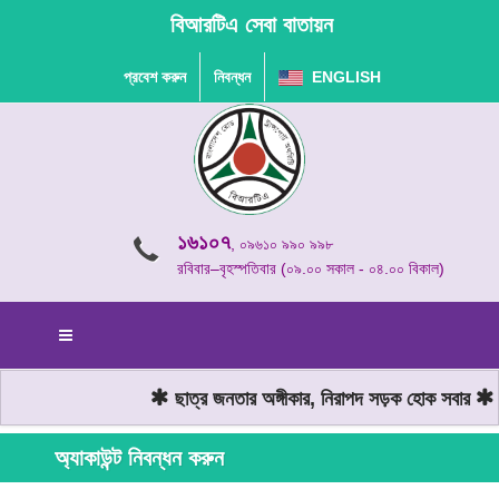
বিআরটিএ সেবা বাতায়ন
প্রবেশ করুন
নিবন্ধন
ENGLISH
১৬১০৭
, ০৯৬১০ ৯৯০ ৯৯৮
রবিবার–বৃহস্পতিবার (০৯.০০ সকাল - ০৪.০০ বিকাল)
ছাত্র জনতার অঙ্গীকার, নিরাপদ সড়ক হোক সবার
মো
অ্যাকাউন্ট নিবন্ধন করুন