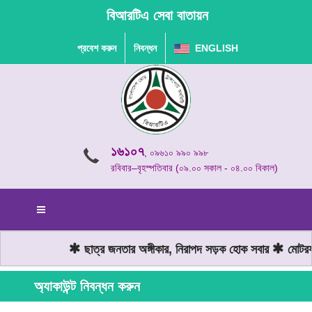
বিআরটিএ সেবা বাতায়ন
প্রবেশ করুন
নিবন্ধন
ENGLISH
১৬১০৭
, ০৯৬১০ ৯৯০ ৯৯৮
রবিবার–বৃহস্পতিবার (০৯.০০ সকাল - ০৪.০০ বিকাল)
ছাত্র জনতার অঙ্গীকার, নিরাপদ সড়ক হোক সবার
মোটরযান
অ্যাকাউন্ট নিবন্ধন করুন