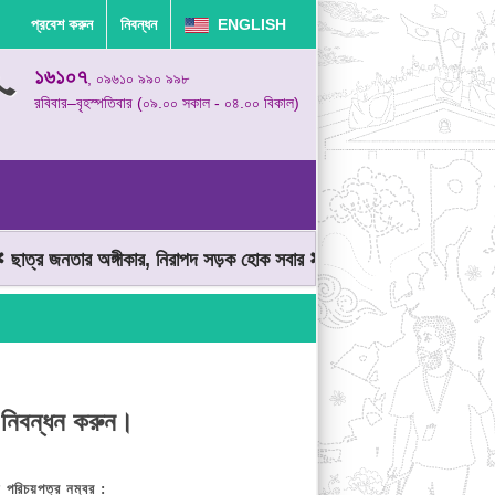
প্রবেশ করুন
নিবন্ধন
ENGLISH
১৬১০৭
, ০৯৬১০ ৯৯০ ৯৯৮
রবিবার–বৃহস্পতিবার (০৯.০০ সকাল - ০৪.০০ বিকাল)
ত্র জনতার অঙ্গীকার, নিরাপদ সড়ক হোক সবার
মোটরযান চালানোর সময় গতিসী
 নিবন্ধন করুন।
় পরিচয়পত্র নম্বর :