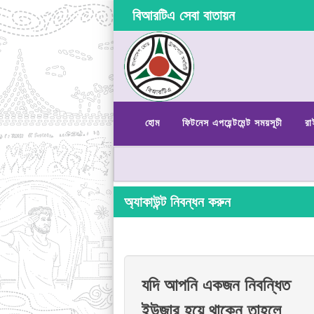
বিআরটিএ সেবা বাতায়ন
হোম
ফিটনেস এপয়েন্টমেন্ট সময়সূচী
রা
অ্যাকাউন্ট নিবন্ধন করুন
যদি আপনি একজন নিবন্ধিত
ইউজার হয়ে থাকেন তাহলে