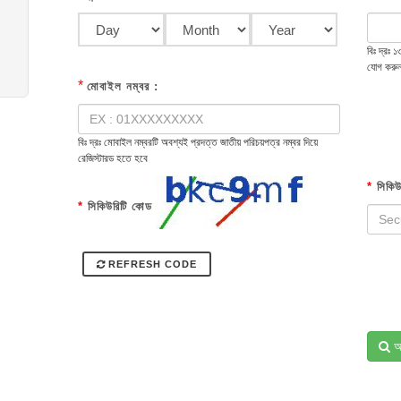
বিঃ দ্রঃ
যোগ করু
*
মোবাইল নম্বর :
বিঃ দ্রঃ মোবাইল নম্বরটি অবশ্যই প্রদত্ত জাতীয় পরিচয়পত্র নম্বর দিয়ে
রেজিস্টারড হতে হবে
*
সিকিউ
*
সিকিউরিটি কোড
REFRESH CODE
অ