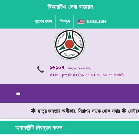
বিআরটিএ সেবা বাতায়ন
প্রবেশ করুন
নিবন্ধন
ENGLISH
১৬১০৭
, ০৯৬১০ ৯৯০ ৯৯৮
রবিবার–বৃহস্পতিবার (০৯.০০ সকাল - ০৪.০০ বিকাল)
ছাত্র জনতার অঙ্গীকার, নিরাপদ সড়ক হোক সবার
মোটরযান
অ্যাকাউন্ট নিবন্ধন করুন