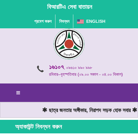
বিআরটিএ সেবা বাতায়ন
প্রবেশ করুন
নিবন্ধন
ENGLISH
১৬১০৭
, ০৯৬১০ ৯৯০ ৯৯৮
রবিবার–বৃহস্পতিবার (০৯.০০ সকাল - ০৪.০০ বিকাল)
ছাত্র জনতার অঙ্গীকার, নিরাপদ সড়ক হোক সবার
ম
অ্যাকাউন্ট নিবন্ধন করুন