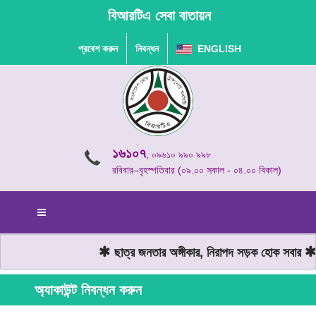
বিআরটিএ সেবা বাতায়ন
প্রবেশ করুন
নিবন্ধন
ENGLISH
১৬১০৭
, ০৯৬১০ ৯৯০ ৯৯৮
রবিবার–বৃহস্পতিবার (০৯.০০ সকাল - ০৪.০০ বিকাল)
ছাত্র জনতার অঙ্গীকার, নিরাপদ সড়ক হোক সবার
ম
অ্যাকাউন্ট নিবন্ধন করুন