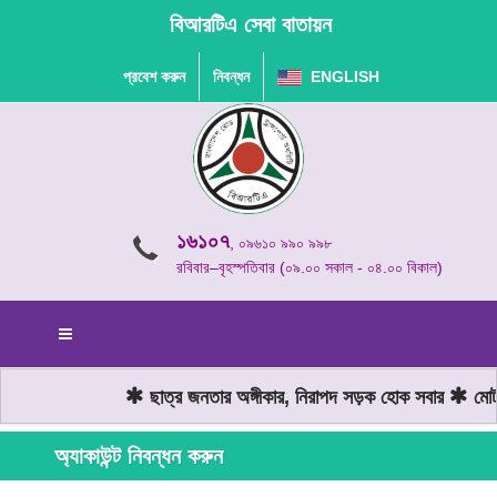
বিআরটিএ সেবা বাতায়ন
প্রবেশ করুন
নিবন্ধন
ENGLISH
১৬১০৭
, ০৯৬১০ ৯৯০ ৯৯৮
রবিবার–বৃহস্পতিবার (০৯.০০ সকাল - ০৪.০০ বিকাল)
ছাত্র জনতার অঙ্গীকার, নিরাপদ সড়ক হোক সবার
মোটরয
অ্যাকাউন্ট নিবন্ধন করুন