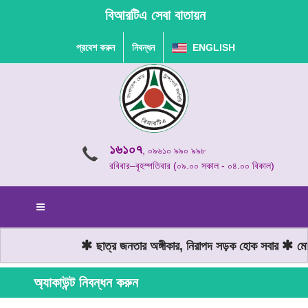
বিআরটিএ সেবা বাতায়ন
প্রবেশ করুন
নিবন্ধন
ENGLISH
১৬১০৭
, ০৯৬১০ ৯৯০ ৯৯৮
রবিবার–বৃহস্পতিবার (০৯.০০ সকাল - ০৪.০০ বিকাল)
ছাত্র জনতার অঙ্গীকার, নিরাপদ সড়ক হোক সবার
মোটর
অ্যাকাউন্ট নিবন্ধন করুন