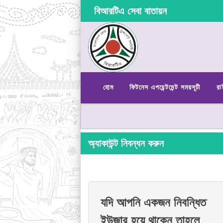
বিআরটিএ সেবা বাতায়ন
হোম
ফিটনেস এপয়েন্টমেন্ট সময়সূচী
রা
অ্যাকাউন্ট নিবন্ধন করুন
যদি আপনি একজন নিবন্ধিত
ইউজার হয়ে থাকেন তাহলে