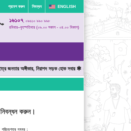
প্রবেশ করুন
নিবন্ধন
ENGLISH
১৬১০৭
, ০৯৬১০ ৯৯০ ৯৯৮
রবিবার–বৃহস্পতিবার (০৯.০০ সকাল - ০৪.০০ বিকাল)
র জনতার অঙ্গীকার, নিরাপদ সড়ক হোক সবার
মোটরযান চালানোর সময় গতিসীমা
 নিবন্ধন করুন।
় পরিচয়পত্র নম্বর :