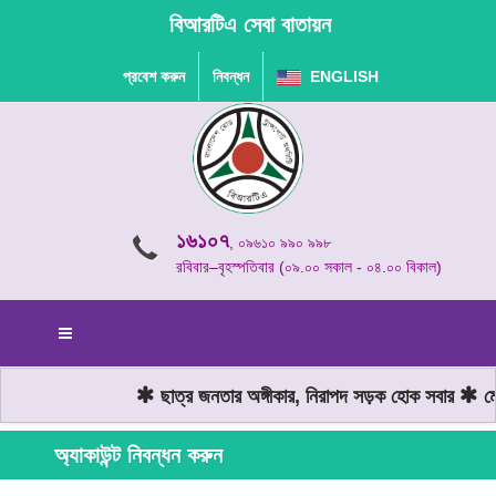
বিআরটিএ সেবা বাতায়ন
প্রবেশ করুন
নিবন্ধন
ENGLISH
১৬১০৭
, ০৯৬১০ ৯৯০ ৯৯৮
রবিবার–বৃহস্পতিবার (০৯.০০ সকাল - ০৪.০০ বিকাল)
ছাত্র জনতার অঙ্গীকার, নিরাপদ সড়ক হোক সবার
মোটর
অ্যাকাউন্ট নিবন্ধন করুন