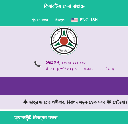
বিআরটিএ সেবা বাতায়ন
প্রবেশ করুন
নিবন্ধন
ENGLISH
১৬১০৭
, ০৯৬১০ ৯৯০ ৯৯৮
রবিবার–বৃহস্পতিবার (০৯.০০ সকাল - ০৪.০০ বিকাল)
ছাত্র জনতার অঙ্গীকার, নিরাপদ সড়ক হোক সবার
মোটরযান চ
অ্যাকাউন্ট নিবন্ধন করুন