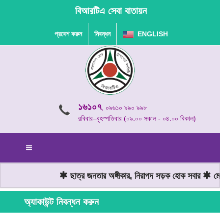
বিআরটিএ সেবা বাতায়ন
প্রবেশ করুন
নিবন্ধন
ENGLISH
১৬১০৭
, ০৯৬১০ ৯৯০ ৯৯৮
রবিবার–বৃহস্পতিবার (০৯.০০ সকাল - ০৪.০০ বিকাল)
ছাত্র জনতার অঙ্গীকার, নিরাপদ সড়ক হোক সবার
মোটর
অ্যাকাউন্ট নিবন্ধন করুন