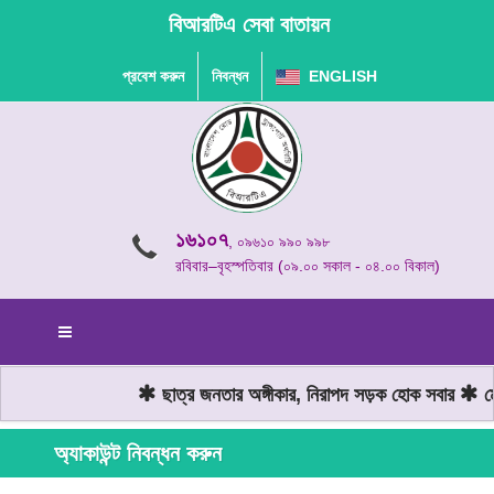
বিআরটিএ সেবা বাতায়ন
প্রবেশ করুন
নিবন্ধন
ENGLISH
১৬১০৭
, ০৯৬১০ ৯৯০ ৯৯৮
রবিবার–বৃহস্পতিবার (০৯.০০ সকাল - ০৪.০০ বিকাল)
ছাত্র জনতার অঙ্গীকার, নিরাপদ সড়ক হোক সবার
মোট
অ্যাকাউন্ট নিবন্ধন করুন