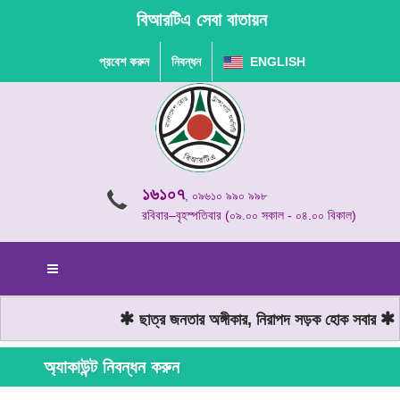
বিআরটিএ সেবা বাতায়ন
প্রবেশ করুন
নিবন্ধন
ENGLISH
১৬১০৭
, ০৯৬১০ ৯৯০ ৯৯৮
রবিবার–বৃহস্পতিবার (০৯.০০ সকাল - ০৪.০০ বিকাল)
ছাত্র জনতার অঙ্গীকার, নিরাপদ সড়ক হোক সবার
মো
অ্যাকাউন্ট নিবন্ধন করুন