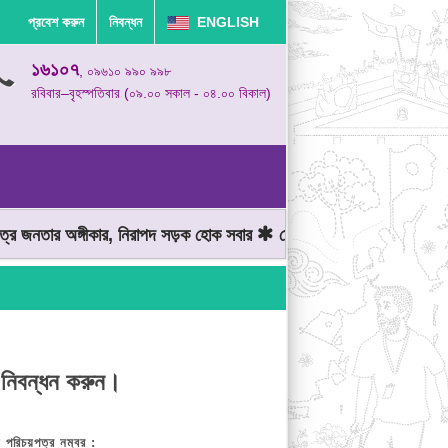
প্রবেশ করুন
নিবন্ধন
ENGLISH
১৬১০৭
, ০৯৬১০ ৯৯০ ৯৯৮
রবিবার–বৃহস্পতিবার (০৯.০০ সকাল - ০৪.০০ বিকাল)
জনতার অঙ্গীকার, নিরাপদ সড়ক হোক সবার
মোটরযান চালানোর সময় গতিসীমা ম
 নিবন্ধন করুন।
় পরিচয়পত্র নম্বর :