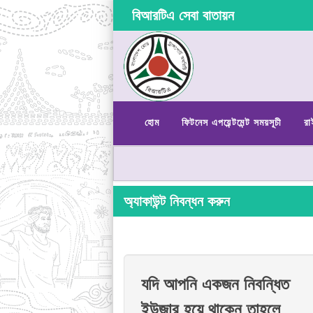
বিআরটিএ সেবা বাতায়ন
হোম
ফিটনেস এপয়েন্টমেন্ট সময়সূচী
রা
অ্যাকাউন্ট নিবন্ধন করুন
যদি আপনি একজন নিবন্ধিত
ইউজার হয়ে থাকেন তাহলে