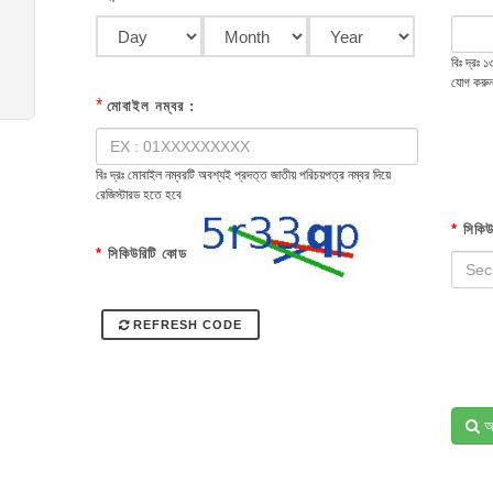
বিঃ দ্রঃ
যোগ করু
*
মোবাইল নম্বর :
বিঃ দ্রঃ মোবাইল নম্বরটি অবশ্যই প্রদত্ত জাতীয় পরিচয়পত্র নম্বর দিয়ে
রেজিস্টারড হতে হবে
*
সিকিউ
*
সিকিউরিটি কোড
REFRESH CODE
অ