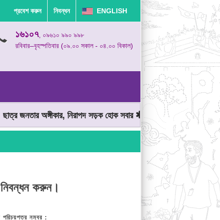
প্রবেশ করুন
নিবন্ধন
ENGLISH
১৬১০৭
, ০৯৬১০ ৯৯০ ৯৯৮
রবিবার–বৃহস্পতিবার (০৯.০০ সকাল - ০৪.০০ বিকাল)
্র জনতার অঙ্গীকার, নিরাপদ সড়ক হোক সবার
মোটরযান চালানোর সময় গতিসীম
 নিবন্ধন করুন।
় পরিচয়পত্র নম্বর :