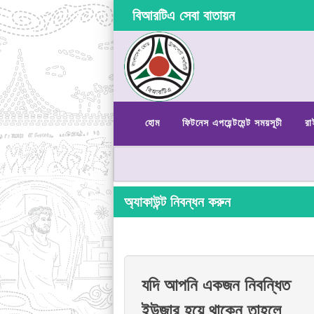
বিআরটিএ সেবা বাতায়ন
হোম
ফিটনেস এপয়েন্টমেন্ট সময়সূচী
রা
অ্যাকাউন্ট নিবন্ধন করুন
যদি আপনি একজন নিবন্ধিত
ইউজার হয়ে থাকেন তাহলে