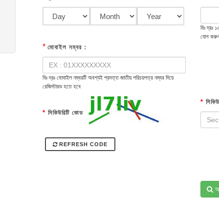
বিঃ দ্রঃ
যোগ করু
*
মোবাইল নম্বর :
বিঃ দ্রঃ মোবাইল নম্বরটি অবশ্যই প্রদত্ত জাতীয় পরিচয়পত্র নম্বর দিয়ে
রেজিস্টারড হতে হবে
*
সিকিউ
*
সিকিউরিটি কোড
REFRESH CODE
অ