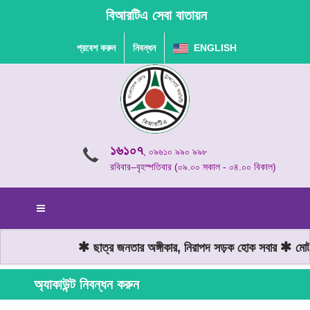
বিআরটিএ সেবা বাতায়ন
প্রবেশ করুন
নিবন্ধন
ENGLISH
১৬১০৭
, ০৯৬১০ ৯৯০ ৯৯৮
রবিবার–বৃহস্পতিবার (০৯.০০ সকাল - ০৪.০০ বিকাল)
ছাত্র জনতার অঙ্গীকার, নিরাপদ সড়ক হোক সবার
মোটরয
অ্যাকাউন্ট নিবন্ধন করুন