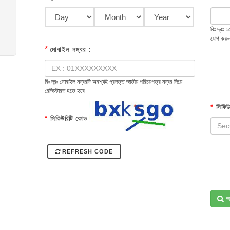
বিঃ দ্রঃ
যোগ করু
*
মোবাইল নম্বর :
বিঃ দ্রঃ মোবাইল নম্বরটি অবশ্যই প্রদত্ত জাতীয় পরিচয়পত্র নম্বর দিয়ে
রেজিস্টারড হতে হবে
*
সিকিউ
*
সিকিউরিটি কোড
REFRESH CODE
অ