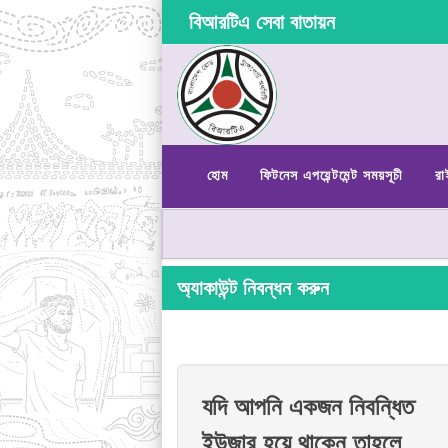
বিআরটিএ সেবা বাতায়ন
হোম
ফিটনেস এপয়েন্টমেন্ট সময়সূচী
রা
অ্যাকাউন্ট নিবন্ধন করুন
যদি আপনি একজন নিবন্ধিত
ইউজার হয়ে থাকেন তাহলে