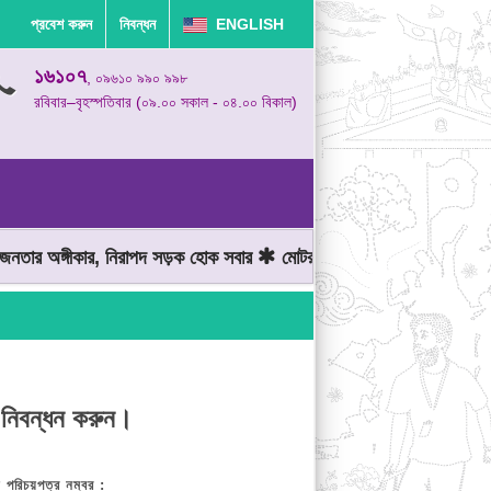
প্রবেশ করুন
নিবন্ধন
ENGLISH
১৬১০৭
, ০৯৬১০ ৯৯০ ৯৯৮
রবিবার–বৃহস্পতিবার (০৯.০০ সকাল - ০৪.০০ বিকাল)
ার অঙ্গীকার, নিরাপদ সড়ক হোক সবার
মোটরযান চালানোর সময় গতিসীমা মেনে
 নিবন্ধন করুন।
় পরিচয়পত্র নম্বর :